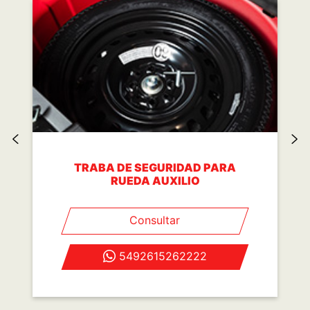
TRABA DE SEGURIDAD PARA
RUEDA AUXILIO
Consultar
5492615262222