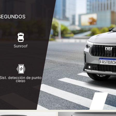
 SEGUNDOS
Sunroof
Sist. detección de punto
ciego