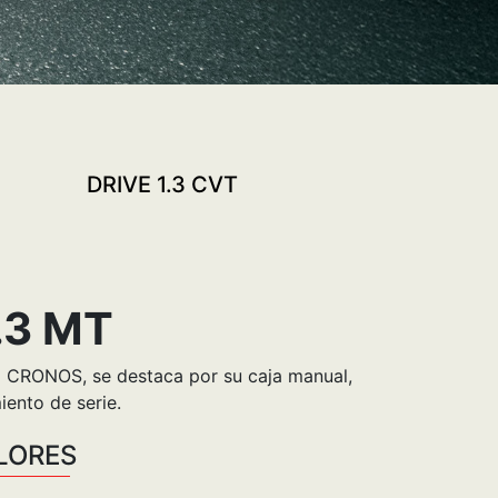
DRIVE 1.3 CVT
PR
.3 MT
ia CRONOS, se destaca por su caja manual,
ento de serie.
LORES