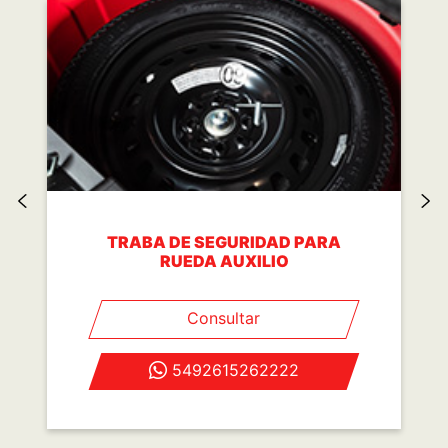
TRABA DE SEGURIDAD PARA
RUEDA AUXILIO
Consultar
5492615262222