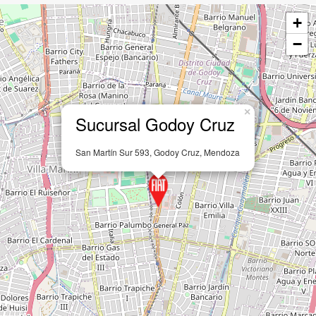
+
−
×
Sucursal Godoy Cruz
San Martín Sur 593, Godoy Cruz, Mendoza